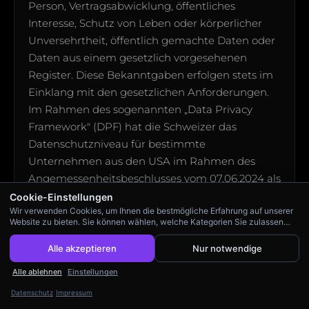
Person, Vertragsabwicklung, öffentliches
Interesse, Schutz von Leben oder körperlicher
Unversehrtheit, öffentlich gemachte Daten oder
Daten aus einem gesetzlich vorgesehenen
Register. Diese Bekanntgaben erfolgen stets im
Einklang mit den gesetzlichen Anforderungen.
Im Rahmen des sogenannten „Data Privacy
Framework" (DPF) hat die Schweizer das
Datenschutzniveau für bestimmte
Unternehmen aus den USA im Rahmen des
Angemessenheitsbeschlusses vom 07.06.2024 als
sicher anerkannt. Die Liste der zertifizierten
Cookie-Einstellungen
Wir verwenden Cookies, um Ihnen die bestmögliche Erfahrung auf unserer
Unternehmen sowie weitere Informationen zum
Website zu bieten. Sie können wählen, welche Kategorien Sie zulassen
DPF können Sie der Website des US-
möchten.
Handelsministeriums unter
Alle akzeptieren
Nur notwendige
https://www.dataprivacyframework.gov/
(in
Alle ablehnen
Einstellungen
Englisch) entnehmen. Wir informieren Sie im
Datenschutz
Impressum
Rahmen der Datenschutzhinweise darüber,