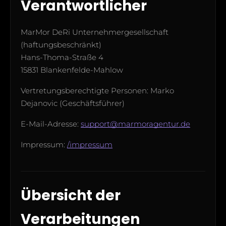
Verantwortlicher
MarMor DeRi Unternehmergesellschaft
(haftungsbeschränkt)
Hans-Thoma-Straße 4
15831 Blankenfelde-Mahlow
Vertretungsberechtigte Personen: Marko
Dejanovic (Geschäftsführer)
E-Mail-Adresse:
support@marmoragentur.de
Impressum:
/impressum
Übersicht der
Verarbeitungen