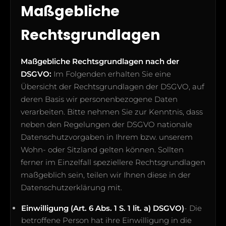
Maßgebliche
Rechtsgrundlagen
Maßgebliche Rechtsgrundlagen nach der
DSGVO:
Im Folgenden erhalten Sie eine
Übersicht der Rechtsgrundlagen der DSGVO, auf
deren Basis wir personenbezogene Daten
verarbeiten. Bitte nehmen Sie zur Kenntnis, dass
neben den Regelungen der DSGVO nationale
Datenschutzvorgaben in Ihrem bzw. unserem
Wohn- oder Sitzland gelten können. Sollten
ferner im Einzelfall speziellere Rechtsgrundlagen
maßgeblich sein, teilen wir Ihnen diese in der
Datenschutzerklärung mit.
Einwilligung (Art. 6 Abs. 1 S. 1 lit. a) DSGVO)
- Die
betroffene Person hat ihre Einwilligung in die