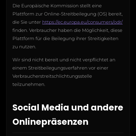
Die Europäische Kommission stellt eine
Plattform zur Online-Streitbeilegung (OS) bereit,
die Sie unter
https://ec.europa.eu/consumers/odr/
finden. Verbraucher haben die Möglichkeit, diese
Plattform für die Beilegung ihrer Streitigkeiten
zu nutzen.
Wir sind nicht bereit und nicht verpflichtet an
einem Streitbeilegungsverfahren vor einer
Verbraucherstreitschlichtungsstelle
teilzunehmen.
Social Media und andere
Onlinepräsenzen